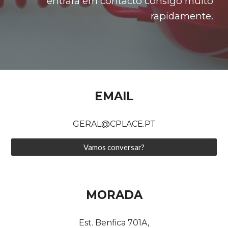
entrará em contacto consigo muito
rapidamente.
EMAIL
GERAL@CPLACE.PT
Vamos conversar?
MORADA
Est. Benfica 701A,